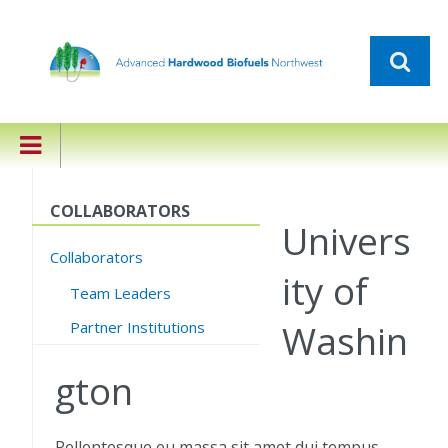
COLLABORATORS
Univers
Collaborators
ity of
Team Leaders
Washin
Partner Institutions
gton
Pellentesque eu massa sit amet dui tempus